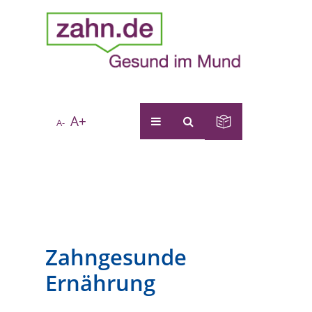
A+
A-
Zahngesunde
Ernährung