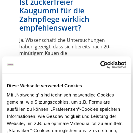
Ist zuckerfreier
Kaugummi für die
Zahnpflege wirklich
empfehlenswert?
Ja. Wissenschaftliche Untersuchungen
haben gezeigt, dass sich bereits nach 20-
minütigem Kauen die
Speichelproduktion
um das Dreifache
erhöht
. Der Speichel spült lose
Schmutzteilchen von den Zähnen,
neutralisiert die zahnschädlichen Säuren
und führt dem Zahn wieder Mineralien zu.
Diese Webseite verwendet Cookies
Mit „Notwendig“ sind technisch notwendige Cookies
gemeint, wie Sitzungscookies, um z.B. Formulare
ausfüllen zu können. „Präferenzen“-Cookies speichern
Informationen, wie Geschwindigkeit und Leistung der
Website, um z.B. die optimale Videoqualität zu ermitteln.
Das könnte Sie auch
„Statistiken“-Cookies ermöglichen uns, zu verstehen,
interessieren