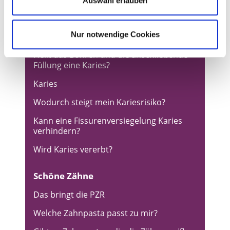
Auswahl erlauben
Was ist Karies?
Nur notwendige Cookies
Muss bei Karies immer gebohrt werden?
Heilt das Bohren und die anschließende
Füllung eine Karies?
Karies
Wodurch steigt mein Kariesrisiko?
Kann eine Fissurenversiegelung Karies
verhindern?
Wird Karies vererbt?
Schöne Zähne
Das bringt die PZR
Welche Zahnpasta passt zu mir?