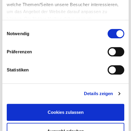
welche Themen/Seiten unsere Besucher interessieren,
Zahngesunde Ernährung
um das Angebot der Website darauf anpassen zu
Kinder zahngesund ernähren
können. Die Nutzer bleiben dabei anonym.
Kaugummikauen ist Kariesprävention
Einwilligungsauswahl
Notwendig
Präferenzen
zum Seitenanfang
Statistiken
Details zeigen
Cookies zulassen
Karies