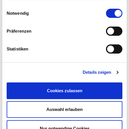
Einwilligungsauswahl
Notwendig
zum Seitenanfang
Präferenzen
Statistiken
Details zeigen
Karies
Cookies zulassen
Was ist Karies?
Muss bei Karies immer gebohrt werden?
Auswahl erlauben
Heilt das Bohren und die anschließende
Füllung eine Karies?
Nur notwendige Cookies